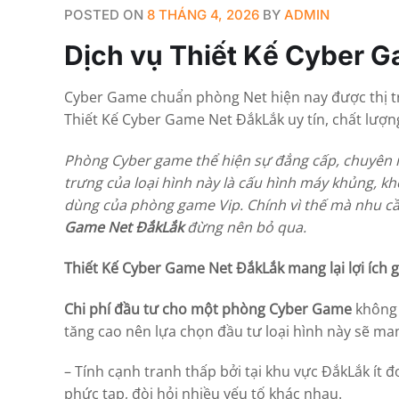
POSTED ON
8 THÁNG 4, 2026
BY
ADMIN
Dịch vụ Thiết Kế Cyber G
Cyber Game chuẩn phòng Net hiện nay được thị tr
Thiết Kế Cyber Game Net ĐắkLắk uy tín, chất lượn
Phòng Cyber game thể hiện sự đẳng cấp, chuyên 
trưng của loại hình này là cấu hình máy khủng, 
dùng của phòng game Vip. Chính vì thế mà nhu cầu
Game Net ĐắkLắk
đừng nên bỏ qua.
Thiết Kế Cyber Game Net ĐắkLắk mang lại lợi ích g
Chi phí đầu tư cho một phòng Cyber Game
không 
tăng cao nên lựa chọn đầu tư loại hình này sẽ ma
– Tính cạnh tranh thấp bởi tại khu vực ĐắkLắk ít 
phức tạp, đòi hỏi nhiều yếu tố khác nhau.