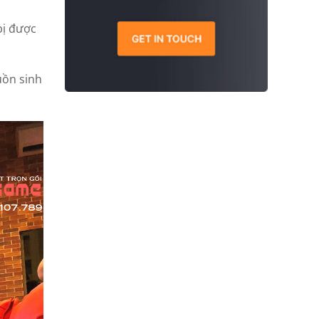
bị được
uồn sinh