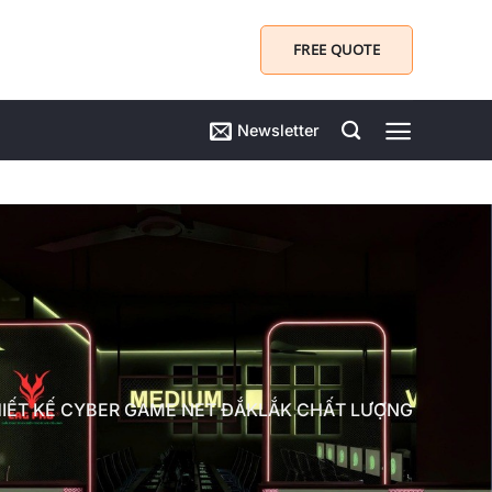
FREE QUOTE
Newsletter
HIẾT KẾ CYBER GAME NET ĐẮKLẮK CHẤT LƯỢNG