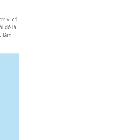
ơn vị có
i đó là
u làm