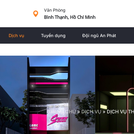
Văn Phòng
Bình Thạnh, Hồ Chí Minh
Dịch vụ
Tuyển dụng
Đội ngũ An Phát
TRANG CHỦ
»
DỊCH VỤ
»
DỊCH VỤ T