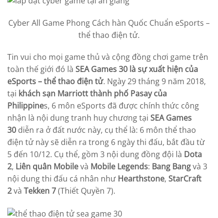
Cyber All Game Phong Cách hàn Quốc Chuẩn eSports –
thể thao điện tử.
Tin vui cho mọi game thủ và cộng đồng chơi game trên
toàn thế giới đó là
SEA Games 30 là sự xuất hiện của
eSports – thể thao điện tử
. Ngày 29 tháng 9 năm 2018,
tại
khách sạn Marriott thành phố Pasay của
Philippine
s, 6 môn eSports đã được chính thức công
nhận là nội dung tranh huy chương tại
SEA Games
30
diễn ra ở đất nước này, cụ thể là: 6 môn thể thao
điện tử này sẽ diễn ra trong 6 ngày thi đấu, bắt đầu từ
5 đến 10/12. Cụ thể, gồm 3 nội dung đồng đội là
Dota
2
,
Liên quân Mobile
và
Mobile Legends
:
Bang Bang
và 3
nội dung thi đấu cá nhân như
Hearthstone
,
StarCraft
2
và
Tekken 7
(Thiết Quyền 7).