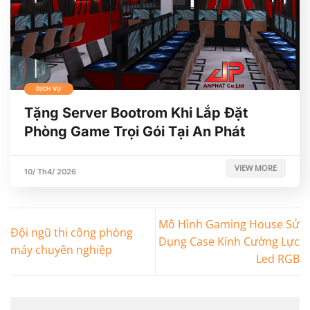
DỊCH VỤ
Tặng Server Bootrom Khi Lắp Đặt
Phòng Game Trọi Gói Tại An Phát
VIEW MORE
10/ Th4/ 2026
Mô Hình Gaming House Sử
Đội ngũ thi công phòng
Dụng Case Kính Cường Lực
máy chuyên nghiệp
Led RGB