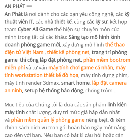
AN PHÁT
==
An Phát
là nơi dành cho các bạn yêu công nghệ, các
kỹ
thuật viên IT
, các
nhà thiết kế
, cùng
các kỹ sư,
kết hợp
team
Cyber All Game
thể hiện sự chuyên môn của
mình trong tất cả các khâu:
Sáng tạo mô hình kinh
doanh phòng game mới
, xây dựng mô hình
thể thao
điện tử Việt Nam
,
thiết kế phòng net
,
trang trí phòng
game
,
thi công lắp đặt phòng net,
phần mềm bootrom
miễn phí
và tư vấn
máy tính chơi game cá nhân
,
máy
tính workstation
thiết kế đồ họa
, máy tính dựng phim,
máy tính render 3dmax,
smart home
,
lắp đặt camera
an ninh
,
setup hệ thống báo động
, chống trộm …
Mục tiêu của Chúng tôi là đưa các sản phẩm
linh kiện
máy tính
chất lượng, duy trì mức giá hấp dẫn nhất
và
phần mềm quản lý phòng game
riêng biệt, đi kèm
chính sách dịch vụ trọn gói hoàn hảo ngày một nâng
cao đến với bạn. Nếu bạn có bất kì câu hỏi hoặc cần