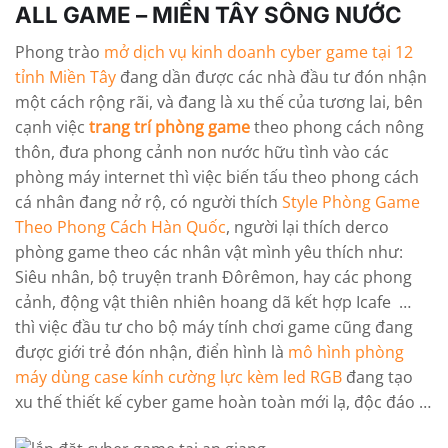
ALL GAME – MIỀN TÂY SÔNG NƯỚC
Phong trào
mở dịch vụ kinh doanh cyber game tại 12
tỉnh Miền Tây
đang dần được các nhà đầu tư đón nhận
một cách rộng rãi, và đang là xu thế của tương lai, bên
cạnh việc
trang trí phòng game
theo phong cách nông
thôn, đưa phong cảnh non nước hữu tình vào các
phòng máy internet thì việc biến tấu theo phong cách
cá nhân đang nở rộ, có người thích
Style Phòng Game
Theo Phong Cách Hàn Quốc
, người lại thích derco
phòng game theo các nhân vật mình yêu thích như:
Siêu nhân, bộ truyện tranh Đôrêmon, hay các phong
cảnh, động vật thiên nhiên hoang dã kết hợp Icafe …
thì việc đầu tư cho bộ máy tính chơi game cũng đang
được giới trẻ đón nhận, điển hình là
mô hình phòng
máy dùng case kính cường lực kèm led RGB
đang tạo
xu thế thiết kế cyber game hoàn toàn mới lạ, độc đáo …