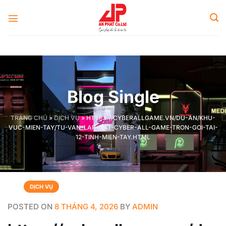
Skip
to
content
Blog Single
TRANG CHỦ
»
DỊCH VỤ
»
HTTPS://CYBERALLGAME.VN/DU-AN/KHU-
VUC-MIEN-TAY/TU-VAN-LAP-DAT-CYBER-ALL-GAME-TRON-GOI-TAI-
12-TINH-MIEN-TAY.HTML
DỊCH VỤ
POSTED ON
8 THÁNG 4, 2026
BY
ADMIN