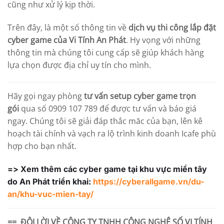
cũng như xử lý kịp thời.
Trên đây, là một số thông tin về
dịch vụ thi công lắp đặt
cyber game của
Vi Tính An Phát
. Hy vọng với những
thông tin mà chúng tôi cung cấp sẽ giúp khách hàng
lựa chọn được địa chỉ uy tín cho mình.
Hãy gọi ngay phòng
tư vấn setup cyber game trọn
gói
qua số 0909 107 789 để được tư vấn và báo giá
ngay. Chúng tôi sẽ giải đáp thắc măc của bạn, lên kê
hoạch tài chính và vạch ra lộ trình kinh doanh Icafe phù
hợp cho bạn nhất.
=> Xem thêm các cyber game tại khu vực miền tây
do An Phát triển khai:
https://cyberallgame.vn/du-
an/khu-vuc-mien-tay/
== ĐÔI LỜI VỀ
CÔNG TY TNHH CÔNG NGHỆ SỐ VI TÍNH