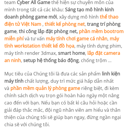
team
Cyber All Game
thể hiện sự chuyên môn của
mình trong tất cả các khâu:
Sáng tạo mô hình kinh
doanh phòng game mới
, xây dựng mô hình
thể thao
điện tử Việt Nam
,
thiết kế phòng net
,
trang trí phòng
game
,
thi công lắp đặt phòng net,
phần mềm bootrom
miễn phí
và tư vấn
máy tính chơi game cá nhân
,
máy
tính workstation
thiết kế đồ họa
, máy tính dựng phim,
máy tính render 3dmax,
smart home
,
lắp đặt camera
an ninh
,
setup hệ thống báo động
, chống trộm …
Mục tiêu của Chúng tôi là đưa các sản phẩm
linh kiện
máy tính
chất lượng, duy trì mức giá hấp dẫn nhất
và
phần mềm quản lý phòng game
riêng biệt, đi kèm
chính sách dịch vụ trọn gói hoàn hảo ngày một nâng
cao đến với bạn. Nếu bạn có bất kì câu hỏi hoặc cần
giải đáp thắc mắc, đội ngũ nhân viên am hiểu và thân
thiện của chúng tôi sẽ giúp bạn ngay, đừng ngần ngại
chia sẽ với chúng tôi.