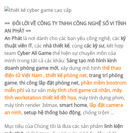
== ĐÔI LỜI VỀ
CÔNG TY TNHH CÔNG NGHỆ SỐ VI TÍNH
AN PHÁT
==
An Phát
là nơi dành cho các bạn yêu công nghệ, các
kỹ
thuật viên IT
, các
nhà thiết kế
, cùng
các kỹ sư,
kết hợp
team
Cyber All Game
thể hiện sự chuyên môn của
mình trong tất cả các khâu:
Sáng tạo mô hình kinh
doanh phòng game mới
, xây dựng mô hình
thể thao
điện tử Việt Nam
,
thiết kế phòng net
,
trang trí phòng
game
,
thi công lắp đặt phòng net,
phần mềm bootrom
miễn phí
và tư vấn
máy tính chơi game cá nhân
,
máy
tính workstation
thiết kế đồ họa
, máy tính dựng phim,
máy tính render 3dmax,
smart home
,
lắp đặt camera
an ninh
,
setup hệ thống báo động
, chống trộm …
Mục tiêu của Chúng tôi là đưa các sản phẩm
linh kiện