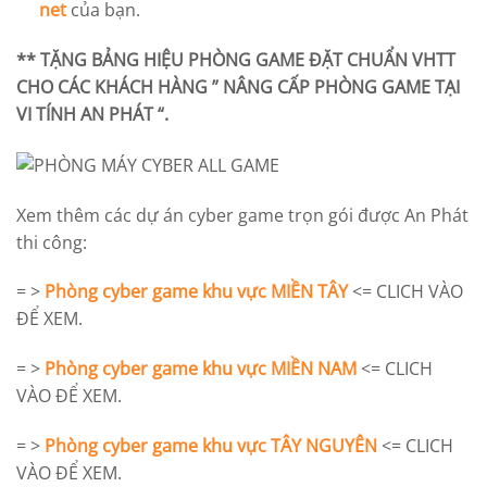
net
của bạn.
** TẶNG BẢNG HIỆU PHÒNG GAME ĐẶT CHUẨN VHTT
CHO CÁC KHÁCH HÀNG ” NÂNG CẤP PHÒNG GAME TẠI
VI TÍNH AN PHÁT “.
Xem thêm các dự án cyber game trọn gói được An Phát
thi công:
= >
Phòng cyber game khu vực MIỀN TÂY
<= CLICH VÀO
ĐỂ XEM.
= >
Phòng cyber game khu vực MIỀN NAM
<= CLICH
VÀO ĐỂ XEM.
= >
Phòng cyber game khu vực TÂY NGUYÊN
<= CLICH
VÀO ĐỂ XEM.