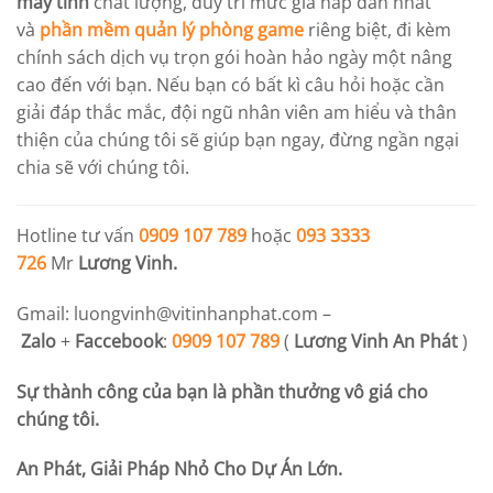
máy tính
chất lượng, duy trì mức giá hấp dẫn nhất
và
phần mềm quản lý phòng game
riêng biệt, đi kèm
chính sách dịch vụ trọn gói hoàn hảo ngày một nâng
cao đến với bạn. Nếu bạn có bất kì câu hỏi hoặc cần
giải đáp thắc mắc, đội ngũ nhân viên am hiểu và thân
thiện của chúng tôi sẽ giúp bạn ngay, đừng ngần ngại
chia sẽ với chúng tôi.
Hotline tư vấn
0909 107 789
hoặc
093 3333
726
Mr
Lương Vinh.
Gmail:
luongvinh@vitinhanphat.com
–
Zalo
+
Faccebook
:
0909 107 789
(
Lương Vinh An Phát
)
Sự thành công của bạn là phần thưởng vô giá cho
chúng tôi.
An Phát, Giải Pháp Nhỏ Cho Dự Án Lớn.