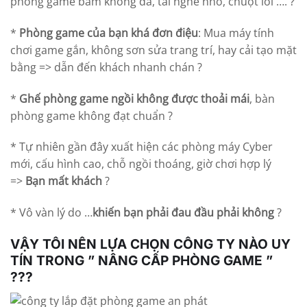
phòng game bấm không đã, tai nghe nhỏ, chuột lỗi …. ?
*
Phòng game của bạn khá đơn điệu
: Mua máy tính
chơi game gắn, không sơn sửa trang trí, hay cải tạo mặt
bằng => dẫn đến khách nhanh chán ?
*
Ghế phòng game ngồi không được thoải mái
, bàn
phòng game không đạt chuẩn ?
* Tự nhiên gần đây xuất hiện các phòng máy Cyber
mới, cấu hình cao, chỗ ngồi thoáng, giờ chơi hợp lý
=>
Bạn mất khách
?
* Vô vàn lý do …
khiến bạn phải đau đầu phải không
?
VẬY TÔI NÊN LỰA CHỌN CÔNG TY NÀO UY
TÍN TRONG ” NÂNG CẤP PHÒNG GAME ”
???