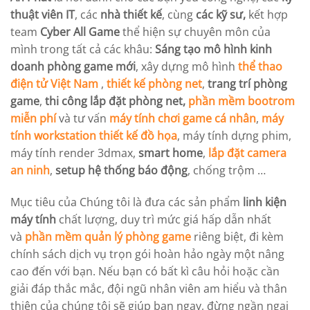
thuật viên IT
, các
nhà thiết kế
, cùng
các kỹ sư,
kết hợp
team
Cyber All Game
thể hiện sự chuyên môn của
mình trong tất cả các khâu:
Sáng tạo mô hình kinh
doanh phòng game mới
, xây dựng mô hình
thể thao
điện tử Việt Nam
,
thiết kế phòng net
,
trang trí phòng
game
,
thi công lắp đặt phòng net,
phần mềm bootrom
miễn phí
và tư vấn
máy tính chơi game cá nhân
,
máy
tính workstation
thiết kế đồ họa
, máy tính dựng phim,
máy tính render 3dmax,
smart home
,
lắp đặt camera
an ninh
,
setup hệ thống báo động
, chống trộm …
Mục tiêu của Chúng tôi là đưa các sản phẩm
linh kiện
máy tính
chất lượng, duy trì mức giá hấp dẫn nhất
và
phần mềm quản lý phòng game
riêng biệt, đi kèm
chính sách dịch vụ trọn gói hoàn hảo ngày một nâng
cao đến với bạn. Nếu bạn có bất kì câu hỏi hoặc cần
giải đáp thắc mắc, đội ngũ nhân viên am hiểu và thân
thiện của chúng tôi sẽ giúp bạn ngay, đừng ngần ngại