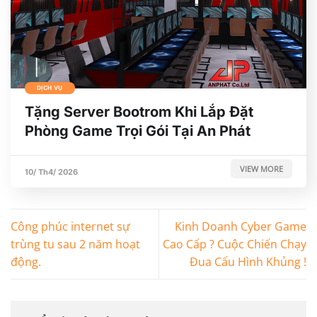
DỊCH VỤ
Tặng Server Bootrom Khi Lắp Đặt
Phòng Game Trọi Gói Tại An Phát
VIEW MORE
10/ Th4/ 2026
Công phúc internet sự
Kinh Doanh Cyber Game
trùng tu sau 2 năm hoạt
Cao Cấp ? Cuộc Chiến Chạy
động.
Đua Cấu Hình Khủng !