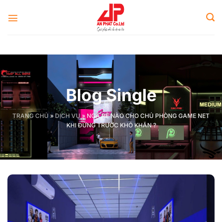
Skip
to
content
Blog Single
TRANG CHỦ
»
DỊCH VỤ
»
NGÃ RẺ NÀO CHO CHỦ PHÒNG GAME NET
KHI ĐỨNG TRƯỚC KHÓ KHĂN ?