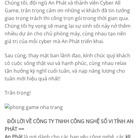
Chúng tôi, đội ngũ An Phát và thành viên Cyber All
Game, trân trọng cảm ơn những vị khách đã tin tưởng
giao trọng trách thi công trọn gói trong thời gian qua.
Chúng tôi hy vọng sẽ mang lại sự sinh sôi nảy nở thêm
nhiều dự án cho chủ phòng máy, cùng nhau tạo nên
giá trị của mỗi cyber mà An Phát triển khai.
Sau cùng, thay mặt ban lãnh đạo, kính chúc quý khách
có cuộc sống thật vui và hạnh phúc, cùng nhau relax
tận hưởng kỳ nghĩ cuối tuần, và nạp năng lượng cho
tuần mới hiệu quả nhất!
Trân trọng!
ĐÔI LỜI VỀ
CÔNG TY TNHH CÔNG NGHỆ SỐ VI TÍNH AN
PHÁT
==
An Phát
là nơi dành cho các bạn yêu công nghệ, các
kỹ