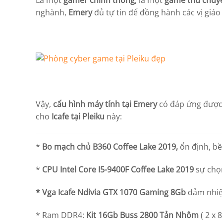
Là một
gamer chính thống
, là một
game thủ chuy
nghành,
Emery
đủ tự tin để đồng hành các vị giáo
Vậy,
cấu hình máy tính tại Emery
có đáp ứng được
cho
Icafe tại Pleiku
này:
*
Bo mạch chủ B360 Coffee Lake 2019,
ổn định, b
*
CPU Intel Core I5-9400F Coffee Lake 2019
sự chọ
* Vga Icafe
Ndivia
GTX 1070 Gaming 8Gb
đảm nhiệ
* Ram DDR4:
Kit 16Gb Buss 2800 Tản Nhôm
( 2 x 