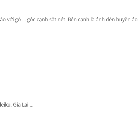
xảo với gỗ … góc cạnh sắt nét. Bên cạnh là ánh đèn huyền ả
iku, Gia Lai …