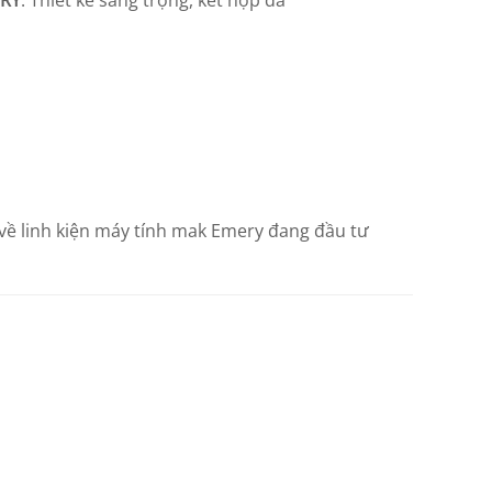
ERY
. Thiết kế sang trọng, kết hợp đa
 về linh kiện máy tính mak Emery đang đầu tư