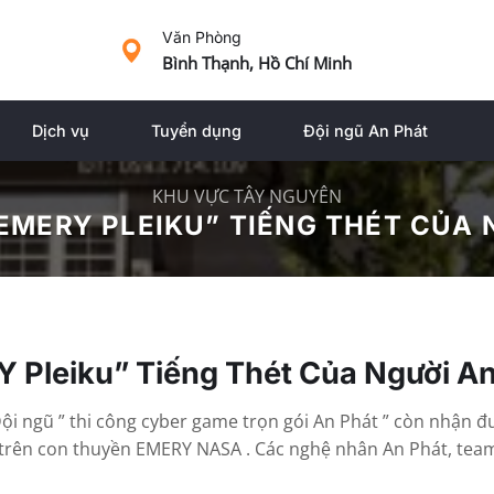
Văn Phòng
Bình Thạnh, Hồ Chí Minh
Dịch vụ
Tuyển dụng
Đội ngũ An Phát
KHU VỰC TÂY NGUYÊN
EMERY PLEIKU” TIẾNG THÉT CỦA
Y Pleiku” Tiếng Thét Của Người A
. Đội ngũ ” thi công cyber game trọn gói An Phát ” còn nh
n trên con thuyền EMERY NASA . Các nghệ nhân An Phát, tea