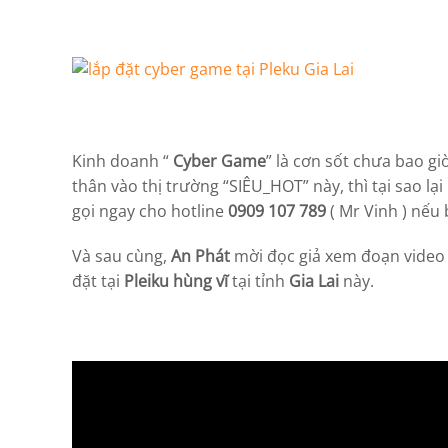
Kinh doanh “
Cyber Game
” là cơn sốt chưa bao gi
thân vào thị trường “SIÊU_HOT” này, thì tại sao lạ
gọi ngay cho hotline
0909 107 789
( Mr Vinh ) nếu 
Và sau cùng,
An Phát
mời đọc giả xem đoạn video 
đặt tại
Pleiku hùng vĩ
tại tỉnh
Gia Lai
này.