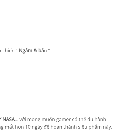
n chiến ”
Ngắm & bắ
n ”
Y NASA
… với mong muốn gamer có thể du hành
ng mất hơn 10 ngày để hoàn thành siêu phẩm này.