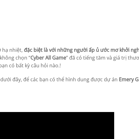
ờ hạ nhiệt,
đặc biệt là với những người ấp ủ ước mơ khởi ng
i không chọn “
Cyber All Game
” đã có tiếng tăm và giá trị th
bạn có bất kỳ câu hỏi nào.!
dưới đây, để các bạn có thể hình dung được dự án
Emery G