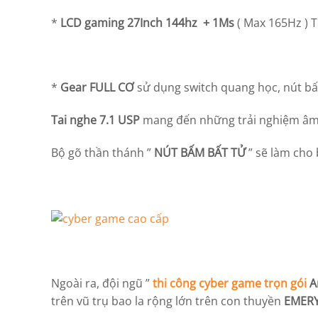
*
LCD gaming 27Inch 144hz + 1Ms
( Max 165Hz ) T
*
Gear FULL CƠ
sử dụng switch quang học, nút b
Tai nghe 7.1 USP
mang đến những trải nghiệm âm th
Bộ gõ thần thánh ”
NÚT BẤM BẤT TỬ
” sẽ làm cho
Ngoài ra, đội ngũ ”
thi công cyber game trọn gói
A
trên vũ trụ bao la rộng lớn trên con thuyền
EMERY