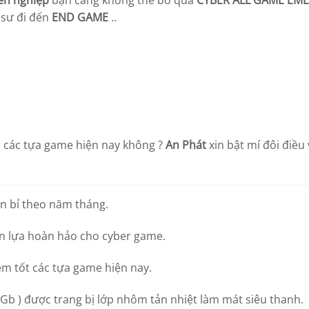
ên nghiệp
bạn càng không thể bỏ qua
CYBER ALL GAME EM
 sư đi đến
END GAME
..
 các tựa game hiện nay không ?
An Phát
xin bật mí đôi điều
ền bỉ theo năm tháng.
n lựa hoàn hảo cho cyber game.
m tốt các tựa game hiện nay.
8Gb ) được trang bị lớp nhôm tản nhiệt làm mát siêu thanh.