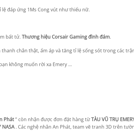
ỉ lệ đáp ứng 1Ms Cong vút như thiếu nữ.
ấm bất tử.
Thương hiệu Corsair Gaming đình đám
.
anh chân thật, ấm áp và tăng tỉ lệ sống sót trong các trậ
 bạn không muốn rời xa Emery …
n Phát
” còn nhận được đơn đặt hàng từ
TÀU VŨ TRỤ EMER
 NASA
. Các nghệ nhân An Phát, team vẽ tranh 3D trên tườ