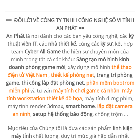
== ĐÔI LỜI VỀ
CÔNG TY TNHH CÔNG NGHỆ SỐ VI TÍNH
AN PHÁT
==
An Phát
là nơi dành cho các bạn yêu công nghệ, các
kỹ
thuật viên IT
, các
nhà thiết kế
, cùng
các kỹ sư,
kết hợp
team
Cyber All Game
thể hiện sự chuyên môn của
mình trong tất cả các khâu:
Sáng tạo mô hình kinh
doanh phòng game mới
, xây dựng mô hình
thể thao
điện tử Việt Nam
,
thiết kế phòng net
,
trang trí phòng
game
,
thi công lắp đặt phòng net,
phần mềm bootrom
miễn phí
và tư vấn
máy tính chơi game cá nhân
,
máy
tính workstation
thiết kế đồ họa
, máy tính dựng phim,
máy tính render 3dmax,
smart home
,
lắp đặt camera
an ninh
,
setup hệ thống báo động
, chống trộm …
Mục tiêu của Chúng tôi là đưa các sản phẩm
linh kiện
máy tính
chất lượng, duy trì mức giá hấp dẫn nhất