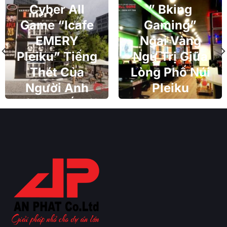
Cyber All
” Bking
Game “Icafe
Gaming”
EMERY
Ngai Vàng
Pleiku” Tiếng
Ngự Trị Giữa
Thét Của
Lòng Phố Núi
Người Anh
Pleiku
Hùng Phố Núi