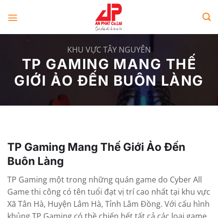
Skip
to
content
KHU VỰC TÂY NGUYÊN
TP GAMING MANG THẾ
GIỚI ẢO ĐẾN BUÔN LÀNG
TP Gaming Mang Thế Giới Ảo Đến
Buôn Làng
TP Gaming một trong những quán game do Cyber All
Game thi công có tên tuổi đạt vị trí cao nhất tại khu vực
Xã Tân Hà, Huyện Lâm Hà, Tỉnh Lâm Đồng. Với cấu hình
khủng TP Gaming có thề chiến hết tất cả các loại game