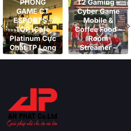
PHÒNG
T2 Gaming –
GAME CT
Cyber Game
ESPORTS –
Mobile &
TOP iCafe
Coffee Food –
Platinum Cực
Room
Chất TP Long
Streamer –
Khánh
Style Korea