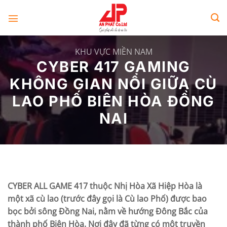
Skip
to
content
KHU VỰC MIỀN NAM
CYBER 417 GAMING
KHÔNG GIAN NỔI GIỮA CÙ
LAO PHỐ BIÊN HÒA ĐỒNG
NAI
CYBER ALL GAME 417 thuộc Nhị Hòa Xã Hiệp Hòa là
một xã cù lao (trước đây gọi là Cù lao Phố) được bao
bọc bởi sông Đồng Nai, nằm về hướng Đông Bắc của
thành phố Biên Hòa. Nơi đây đã từng có một truyền