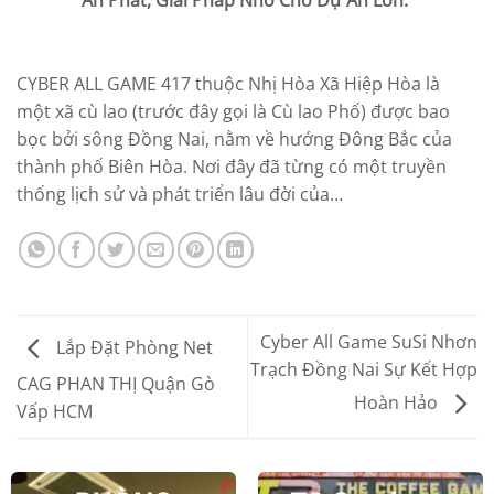
An Phát, Giải Pháp Nhỏ Cho Dự Án Lớn.
CYBER ALL GAME 417 thuộc Nhị Hòa Xã Hiệp Hòa là
một xã cù lao (trước đây gọi là Cù lao Phố) được bao
bọc bởi sông Đồng Nai, nằm về hướng Đông Bắc của
thành phố Biên Hòa. Nơi đây đã từng có một truyền
thống lịch sử và phát triển lâu đời của…
Cyber All Game SuSi Nhơn
Lắp Đặt Phòng Net
Trạch Đồng Nai Sự Kết Hợp
CAG PHAN THỊ Quận Gò
Hoàn Hảo
Vấp HCM