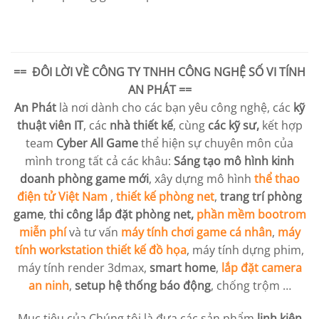
== ĐÔI LỜI VỀ
CÔNG TY TNHH CÔNG NGHỆ SỐ VI TÍNH
AN PHÁT
==
An Phát
là nơi dành cho các bạn yêu công nghệ, các
kỹ
thuật viên IT
, các
nhà thiết kế
, cùng
các kỹ sư,
kết hợp
team
Cyber All Game
thể hiện sự chuyên môn của
mình trong tất cả các khâu:
Sáng tạo mô hình kinh
doanh phòng game mới
, xây dựng mô hình
thể thao
điện tử Việt Nam
,
thiết kế phòng net
,
trang trí phòng
game
,
thi công lắp đặt phòng net,
phần mềm bootrom
miễn phí
và tư vấn
máy tính chơi game cá nhân
,
máy
tính workstation
thiết kế đồ họa
, máy tính dựng phim,
máy tính render 3dmax,
smart home
,
lắp đặt camera
an ninh
,
setup hệ thống báo động
, chống trộm …
Mục tiêu của Chúng tôi là đưa các sản phẩm
linh kiện