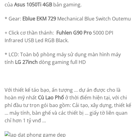
của
Asus 1050Ti 4GB
bản gaming.
* Gear:
Eblue EKM 729
Mechanical Blue Switch Outemu
+ Click cơ thần thánh:
Fuhlen G90 Pro
5000 DPI
Infrared USB Led RGB Black.
* LCD: Toàn bộ phòng máy sử dụng màn hình máy
tính
LG 27inch
dòng gaming full HD
Với thiết kế táo bạo, ấn tượng … dự án được cho là
hoàn mỹ nhất
Cù Lao Phố
ở thời điểm hiện tại, với chi
phí đầu tư trọn gói bao gồm: Cải tạo, xây dựng, thiết kế
… máy tính, bàn ghế và các thiết bị … giấy tờ liên quan
chỉ hơn 1 tỷ vnđ …