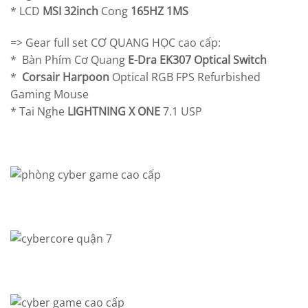
* LCD
MSI 32inch
Cong
165HZ 1MS
=> Gear full set CƠ QUANG HỌC cao cấp:
* Bàn Phím Cơ Quang
E-Dra EK307 Optical Switch
*
Corsair Harpoon
Optical RGB FPS Refurbished
Gaming Mouse
* Tai Nghe
LIGHTNING X ONE
7.1 USP