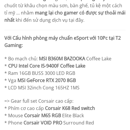
chuốt từ khâu chọn màu sơn, bàn ghế, tủ kệ một cách
tỉ mỹ … nhằm
mang lại cho gamer có được sự thoải mái
nhất
khi đến sử dụng dịch vụ tại đây.
Với Cấu hình phòng máy chuẩn eSport với 10Pc tại T2
Gaming:
* Bo mạch chủ:
MSI B360M BAZOOKA
Coffee Lake
*
CPU Intel Core I5-9400F Coffee Lake
* Ram 16GB BUSS 3000 LED RGB
* Vga
MSI GeForce
RTX 2070 8GB
* LCD MSI 32inch Cong 165HZ 1MS
=> Gear full set Corsair cao cấp:
* Phím cơ cao cấp
Corsair K68 Red switch
* Mouse
Corsair M65 RGB
Elite Black
* Phone
Corsair VOID PRO
Surround Red