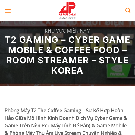
Skip
to
content
KHU VỰC MIỀN NAM
T2 GAMING – CYBER GAME
MOBILE & COFFEE FOOD –
ROOM STREAMER – STYLE
KOREA
Phòng Máy T2 The Coffee Gaming – Sự Kế Hợp Hoàn
Hảo Giữa Mô Hình Kinh Doanh Dịch Vụ Cyber Game &
Game Trên Nền Pc ( Máy Tính Để Bàn) & Game Mobile
& Phòng Máy Thu Âm Live Stream Chuyên Nghiệp &