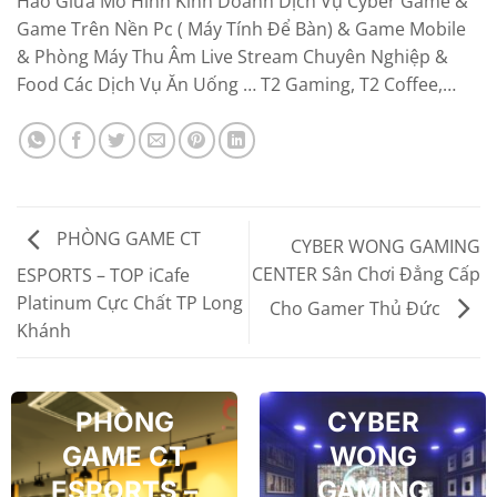
Hảo Giữa Mô Hình Kinh Doanh Dịch Vụ Cyber Game &
Game Trên Nền Pc ( Máy Tính Để Bàn) & Game Mobile
& Phòng Máy Thu Âm Live Stream Chuyên Nghiệp &
Food Các Dịch Vụ Ăn Uống … T2 Gaming, T2 Coffee,…
PHÒNG GAME CT
CYBER WONG GAMING
CENTER Sân Chơi Đẳng Cấp
ESPORTS – TOP iCafe
Platinum Cực Chất TP Long
Cho Gamer Thủ Đức
Khánh
PHÒNG
CYBER
GAME CT
WONG
ESPORTS –
GAMING