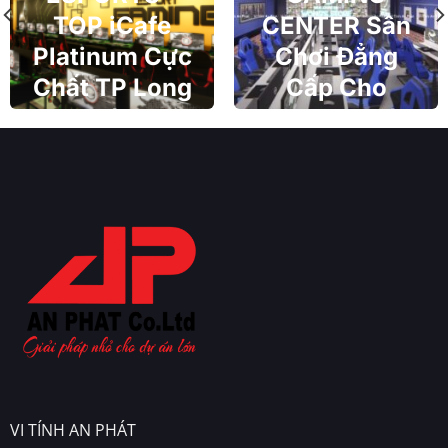
TOP iCafe
CENTER Sân
Platinum Cực
Chơi Đẳng
Chất TP Long
Cấp Cho
Khánh
Gamer Thủ
Đức
VI TÍNH AN PHÁT