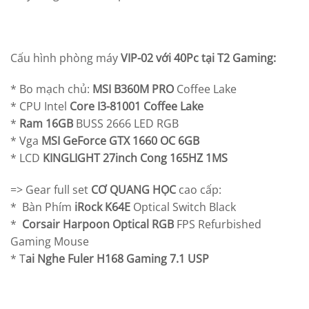
Cấu hình phòng máy
VIP-02 với 40Pc tại T2 Gaming:
* Bo mạch chủ:
MSI B360M PRO
Coffee Lake
* CPU Intel
Core I3-81001 Coffee Lake
*
Ram 16GB
BUSS 2666 LED RGB
* Vga
MSI GeForce GTX 1660 OC 6GB
* LCD
KINGLIGHT 27inch Cong 165HZ 1MS
=> Gear full set
CƠ QUANG HỌC
cao cấp:
* Bàn Phím
iRock K64E
Optical Switch Black
*
Corsair Harpoon Optical RGB
FPS Refurbished
Gaming Mouse
* T
ai Nghe Fuler H168 Gaming 7.1 USP