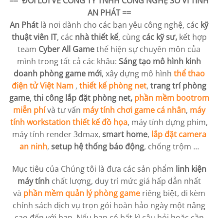
== ĐÔI LỜI VỀ
CÔNG TY TNHH CÔNG NGHỆ SỐ VI TÍNH
AN PHÁT
==
An Phát
là nơi dành cho các bạn yêu công nghệ, các
kỹ
thuật viên IT
, các
nhà thiết kế
, cùng
các kỹ sư,
kết hợp
team
Cyber All Game
thể hiện sự chuyên môn của
mình trong tất cả các khâu:
Sáng tạo mô hình kinh
doanh phòng game mới
, xây dựng mô hình
thể thao
điện tử Việt Nam
,
thiết kế phòng net
,
trang trí phòng
game
,
thi công lắp đặt phòng net,
phần mềm bootrom
miễn phí
và tư vấn
máy tính chơi game cá nhân
,
máy
tính workstation
thiết kế đồ họa
, máy tính dựng phim,
máy tính render 3dmax,
smart home
,
lắp đặt camera
an ninh
,
setup hệ thống báo động
, chống trộm …
Mục tiêu của Chúng tôi là đưa các sản phẩm
linh kiện
máy tính
chất lượng, duy trì mức giá hấp dẫn nhất
và
phần mềm quản lý phòng game
riêng biệt, đi kèm
chính sách dịch vụ trọn gói hoàn hảo ngày một nâng
cao đến với bạn. Nếu bạn có bất kì câu hỏi hoặc cần