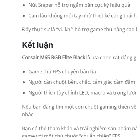
Nút Sniper hỗ trợ ngắm bắn cực kỳ hiệu quả
Cầm lâu không mỏi tay nhờ thiết kế công thái 
Đây thực sự là “vũ khí” hỗ trợ game thủ nâng cao 
Kết luận
Corsair M65 RGB Elite Black
là lựa chọn rất đáng g
Game thủ FPS chuyên bắn tỉa
Người cần chuột bền, chắc, cảm giác cầm đầm 
Người thích tùy chỉnh LED, macro và trọng lượ
Nếu bạn đang tìm một con chuột gaming thiên v
nhắc.
Bạn có thể tham khảo và trải nghiệm sản phẩm nà
game với một chú chuột “chuẩn chiến” FPS.