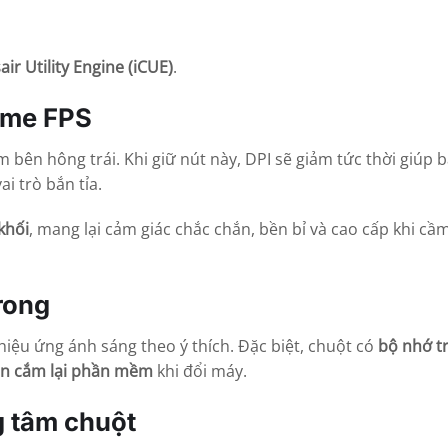
air Utility Engine (iCUE)
.
ame FPS
 bên hông trái. Khi giữ nút này, DPI sẽ giảm tức thời giúp 
ai trò bắn tỉa.
khối
, mang lại cảm giác chắc chắn, bền bỉ và cao cấp khi cầ
rong
hiệu ứng ánh sáng theo ý thích. Đặc biệt, chuột có
bộ nhớ t
n cắm lại phần mềm
khi đổi máy.
g tâm chuột