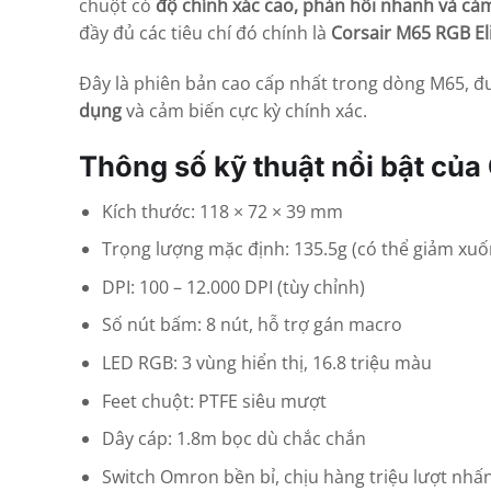
chuột có
độ chính xác cao, phản hồi nhanh và cảm
đầy đủ các tiêu chí đó chính là
Corsair
M65 RGB Eli
Đây là phiên bản cao cấp nhất trong dòng M65, đư
dụng
và cảm biến cực kỳ chính xác.
Thông số kỹ thuật nổi bật của
Kích thước: 118 × 72 × 39 mm
Trọng lượng mặc định: 135.5g (có thể giảm xuố
DPI: 100 – 12.000 DPI (tùy chỉnh)
Số nút bấm: 8 nút, hỗ trợ gán macro
LED RGB: 3 vùng hiển thị, 16.8 triệu màu
Feet chuột: PTFE siêu mượt
Dây cáp: 1.8m bọc dù chắc chắn
Switch Omron bền bỉ, chịu hàng triệu lượt nhấ