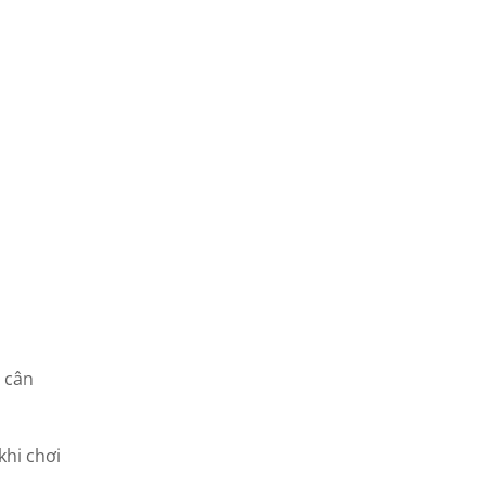
g cân
khi chơi