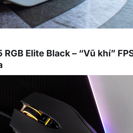
 RGB Elite Black – “Vũ khí” FP
a