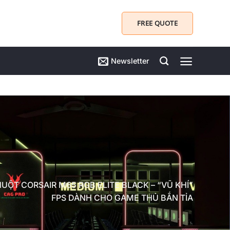
FREE QUOTE
Newsletter
UỘT CORSAIR M65 RGB ELITE BLACK – “VŨ KHÍ”
FPS DÀNH CHO GAME THỦ BẮN TỈA