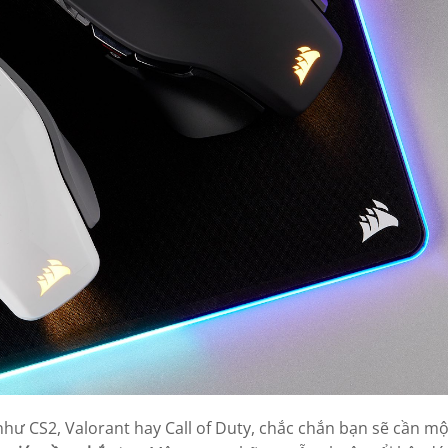
hư CS2, Valorant hay Call of Duty, chắc chắn bạn sẽ cần m