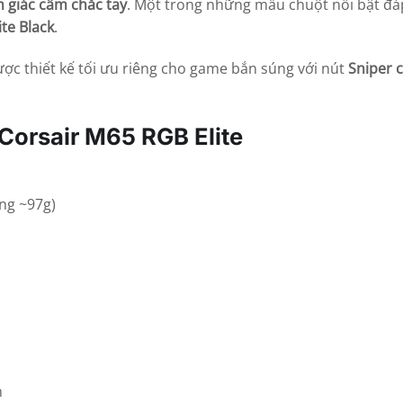
 giác cầm chắc tay
. Một trong những mẫu chuột nổi bật đ
te Black
.
ợc thiết kế tối ưu riêng cho game bắn súng với nút
Sniper 
 Corsair M65 RGB Elite
ng ~97g)
n