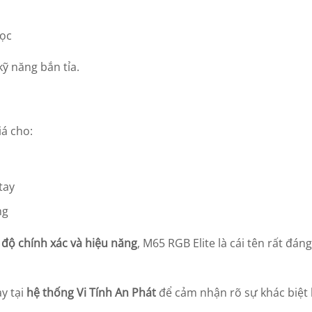
học
kỹ năng bắn tỉa.
iá cho:
tay
ng
ề
độ chính xác và hiệu năng
, M65 RGB Elite là cái tên rất đán
y tại
hệ thống Vi Tính An Phát
để cảm nhận rõ sự khác biệt 