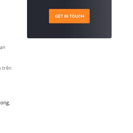
bạn
m trên
rong
,