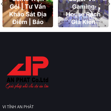
Gói | Tư Vấn
Gaming
Khảo Sát Địa
House Rạch
Điểm | Báo
Giá Kiên
Giá Cạnh
Giang
Tranh
VI TÍNH AN PHÁT