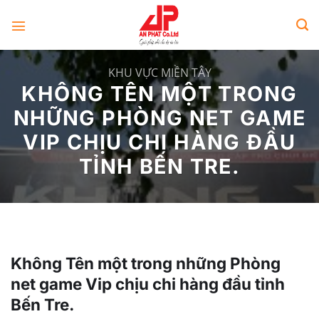
Skip
to
content
KHU VỰC MIỀN TÂY
KHÔNG TÊN MỘT TRONG
NHỮNG PHÒNG NET GAME
VIP CHỊU CHI HÀNG ĐẦU
TỈNH BẾN TRE.
Không Tên một trong những Phòng
net game Vip chịu chi hàng đầu tỉnh
Bến Tre.