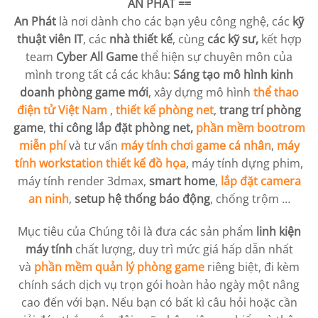
AN PHÁT
==
An Phát
là nơi dành cho các bạn yêu công nghệ, các
kỹ
thuật viên IT
, các
nhà thiết kế
, cùng
các kỹ sư,
kết hợp
team
Cyber All Game
thể hiện sự chuyên môn của
mình trong tất cả các khâu:
Sáng tạo mô hình kinh
doanh phòng game mới
, xây dựng mô hình
thể thao
điện tử Việt Nam
,
thiết kế phòng net
,
trang trí phòng
game
,
thi công lắp đặt phòng net,
phần mềm bootrom
miễn phí
và tư vấn
máy tính chơi game cá nhân
,
máy
tính workstation
thiết kế đồ họa
, máy tính dựng phim,
máy tính render 3dmax,
smart home
,
lắp đặt camera
an ninh
,
setup hệ thống báo động
, chống trộm …
Mục tiêu của Chúng tôi là đưa các sản phẩm
linh kiện
máy tính
chất lượng, duy trì mức giá hấp dẫn nhất
và
phần mềm quản lý phòng game
riêng biệt, đi kèm
chính sách dịch vụ trọn gói hoàn hảo ngày một nâng
cao đến với bạn. Nếu bạn có bất kì câu hỏi hoặc cần