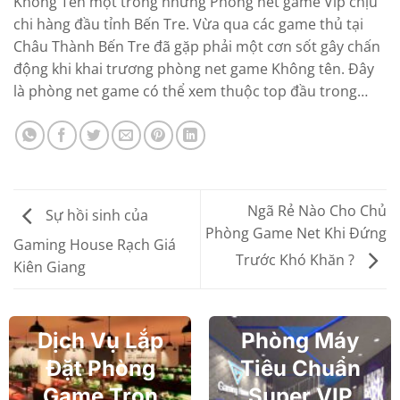
Không Tên một trong những Phòng net game Vip chịu
chi hàng đầu tỉnh Bến Tre. Vừa qua các game thủ tại
Châu Thành Bến Tre đã gặp phải một cơn sốt gây chấn
động khi khai trương phòng net game Không tên. Đây
là phòng net game có thể xem thuộc top đầu trong…
Ngã Rẻ Nào Cho Chủ
Sự hồi sinh của
Phòng Game Net Khi Đứng
Gaming House Rạch Giá
Trước Khó Khăn ?
Kiên Giang
Dịch Vụ Lắp
Phòng Máy
Đặt Phòng
Tiêu Chuẩn
Game Trọn
Super VIP