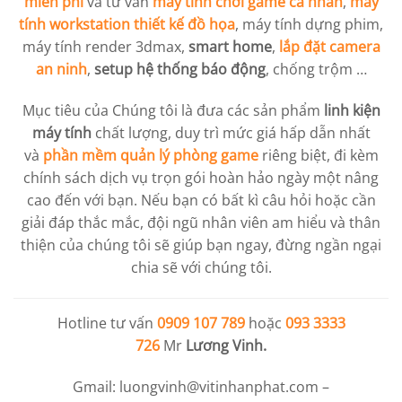
miễn phí
và tư vấn
máy tính chơi game cá nhân
,
máy
tính workstation
thiết kế đồ họa
, máy tính dựng phim,
máy tính render 3dmax,
smart home
,
lắp đặt camera
an ninh
,
setup hệ thống báo động
, chống trộm …
Mục tiêu của Chúng tôi là đưa các sản phẩm
linh kiện
máy tính
chất lượng, duy trì mức giá hấp dẫn nhất
và
phần mềm quản lý phòng game
riêng biệt, đi kèm
chính sách dịch vụ trọn gói hoàn hảo ngày một nâng
cao đến với bạn. Nếu bạn có bất kì câu hỏi hoặc cần
giải đáp thắc mắc, đội ngũ nhân viên am hiểu và thân
thiện của chúng tôi sẽ giúp bạn ngay, đừng ngần ngại
chia sẽ với chúng tôi.
Hotline tư vấn
0909 107 789
hoặc
093 3333
726
Mr
Lương Vinh.
Gmail:
luongvinh@vitinhanphat.com
–