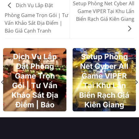
Setup Phòng Net Cyber All
Dịch Vụ Lắp Đặt
Game VIPER Tại Khu Lấn
Phòng Game Trọn Gói | Tư
Biển Rạch Giá Kiên Giang
Vấn Khảo Sát Địa Điểm |
Báo Giá Cạnh Tranh
Dịch Vụ Lắp
Setup Phòng
Đặt Phòng
Net Cyber All
Game Trọn
Game VIPER
Gói | Tư Vấn
Tại Khu Lấn
Khảo Sát Địa
Biển Rạch Giá
Điểm | Báo
Kiên Giang
Giá Cạnh
Tranh