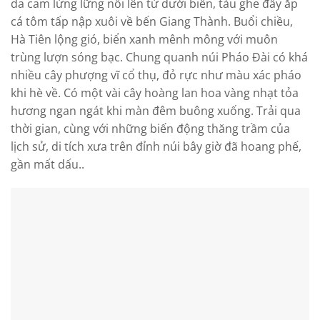
da cam lừng lững nổi lên từ dưới biển, tàu ghe đầy ắp
cá tôm tấp nập xuôi về bến Giang Thành. Buổi chiều,
Hà Tiên lộng gió, biển xanh mênh mông với muôn
trùng lượn sóng bạc. Chung quanh núi Pháo Đài có khá
nhiều cây phượng vĩ cổ thụ, đỏ rực như màu xác pháo
khi hè về. Có một vài cây hoàng lan hoa vàng nhạt tỏa
hương ngan ngát khi màn đêm buông xuống. Trải qua
thời gian, cùng với những biến động thăng trầm của
lịch sử, di tích xưa trên đỉnh núi bây giờ đã hoang phế,
gần mất dấu..