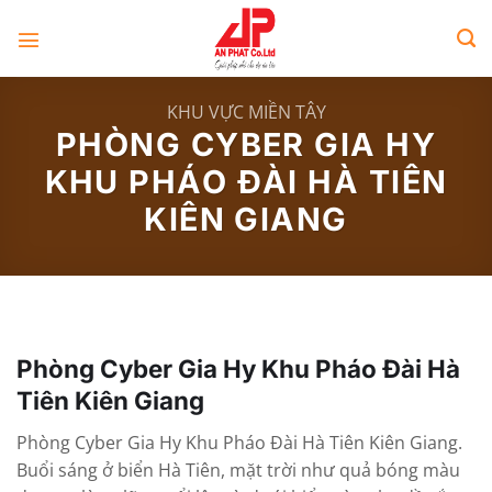
Skip
to
content
KHU VỰC MIỀN TÂY
PHÒNG CYBER GIA HY
KHU PHÁO ĐÀI HÀ TIÊN
KIÊN GIANG
Phòng Cyber Gia Hy Khu Pháo Đài Hà
Tiên Kiên Giang
Phòng Cyber Gia Hy Khu Pháo Đài Hà Tiên Kiên Giang.
Buổi sáng ở biển Hà Tiên, mặt trời như quả bóng màu