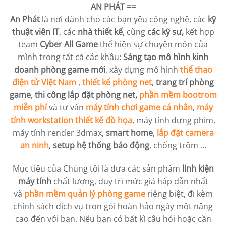
AN PHÁT
==
An Phát
là nơi dành cho các bạn yêu công nghệ, các
kỹ
thuật viên IT
, các
nhà thiết kế
, cùng
các kỹ sư,
kết hợp
team
Cyber All Game
thể hiện sự chuyên môn của
mình trong tất cả các khâu:
Sáng tạo mô hình kinh
doanh phòng game mới
, xây dựng mô hình
thể thao
điện tử Việt Nam
,
thiết kế phòng net
,
trang trí phòng
game
,
thi công lắp đặt phòng net,
phần mềm bootrom
miễn phí
và tư vấn
máy tính chơi game cá nhân
,
máy
tính workstation
thiết kế đồ họa
, máy tính dựng phim,
máy tính render 3dmax,
smart home
,
lắp đặt camera
an ninh
,
setup hệ thống báo động
, chống trộm …
Mục tiêu của Chúng tôi là đưa các sản phẩm
linh kiện
máy tính
chất lượng, duy trì mức giá hấp dẫn nhất
và
phần mềm quản lý phòng game
riêng biệt, đi kèm
chính sách dịch vụ trọn gói hoàn hảo ngày một nâng
cao đến với bạn. Nếu bạn có bất kì câu hỏi hoặc cần