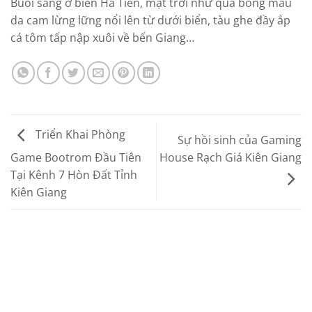
Buổi sáng ở biển Hà Tiên, mặt trời như quả bóng màu
da cam lừng lững nổi lên từ dưới biển, tàu ghe đầy ắp
cá tôm tấp nập xuôi về bến Giang…
Triển Khai Phòng
Sự hồi sinh của Gaming
House Rạch Giá Kiên Giang
Game Bootrom Đầu Tiên
Tại Kênh 7 Hòn Đất Tỉnh
Kiên Giang
Dịch Vụ Lắp
Phòng Máy
Đặt Phòng
Tiêu Chuẩn
Game Trọn
Super VIP