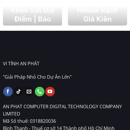
Gói | Tư Vấn
Gaming
Khảo Sát Địa
House Rạch
Điểm | Báo
Giá Kiên
Giá Cạnh
Giang
Tranh
VI TÍNH AN PHÁT
"Giải Pháp Nhỏ Cho Dự Án Lớn"
AN PHAT COMPUTER DIGITAL TECHNOLOGY COMPANY
LIMITED
Mã Số thuế: 0318820036
Bình Thạnh - Thuế cơ sở 14 Thành phố Hồ Chí Minh