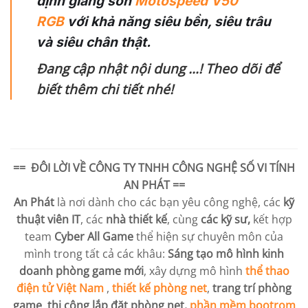
định giang sơn
Motospeed V50
RGB
với khả năng siêu bền, siêu trâu
và siêu chân thật.
Đang cập nhật nội dung …! Theo dõi để
biết thêm chi tiết nhé!
== ĐÔI LỜI VỀ
CÔNG TY TNHH CÔNG NGHỆ SỐ VI TÍNH
AN PHÁT
==
An Phát
là nơi dành cho các bạn yêu công nghệ, các
kỹ
thuật viên IT
, các
nhà thiết kế
, cùng
các kỹ sư,
kết hợp
team
Cyber All Game
thể hiện sự chuyên môn của
mình trong tất cả các khâu:
Sáng tạo mô hình kinh
doanh phòng game mới
, xây dựng mô hình
thể thao
điện tử Việt Nam
,
thiết kế phòng net
,
trang trí phòng
game
,
thi công lắp đặt phòng net,
phần mềm bootrom