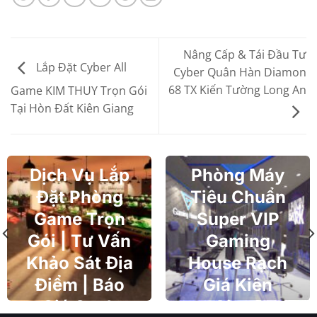
Nâng Cấp & Tái Đầu Tư
Lắp Đặt Cyber All
Cyber Quân Hàn Diamon
68 TX Kiến Tường Long An
Game KIM THUY Trọn Gói
Tại Hòn Đất Kiên Giang
Dịch Vụ Lắp
Phòng Máy
Đặt Phòng
Tiêu Chuẩn
Game Trọn
Super VIP
Gói | Tư Vấn
Gaming
Khảo Sát Địa
House Rạch
Điểm | Báo
Giá Kiên
Giá Cạnh
Giang