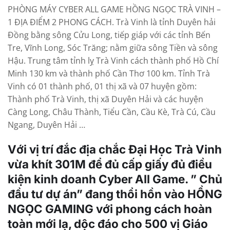
PHÒNG MÁY CYBER ALL GAME HỒNG NGỌC TRÀ VINH –
1 ĐỊA ĐIỂM 2 PHONG CÁCH. Trà Vinh là tỉnh Duyên hải
Đồng bằng sông Cửu Long, tiếp giáp với các tỉnh Bến
Tre, Vĩnh Long, Sóc Trăng; nằm giữa sông Tiền và sông
Hậu. Trung tâm tỉnh lỵ Trà Vinh cách thành phố Hồ Chí
Minh 130 km và thành phố Cần Thơ 100 km. Tỉnh Trà
Vinh có 01 thành phố, 01 thị xã và 07 huyện gồm:
Thành phố Trà Vinh, thị xã Duyên Hải và các huyện
Càng Long, Châu Thành, Tiểu Cần, Cầu Kè, Trà Cú, Cầu
Ngang, Duyên Hải …
Với vị trí đắc địa chắc Đại Học Trà Vinh
vừa khít 301M để đủ cấp giấy đủ điều
kiện kinh doanh Cyber All Game. ” Chủ
đầu tư dự án” đang thổi hồn vào HỒNG
NGỌC GAMING với phong cách hoàn
toàn mới lạ, dộc đáo cho 500 vị Giáo