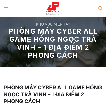
Skip
to
content
KHU VỰC MIỀN TÂY
PHÒNG MÁY CYBER ALL
GAME HỒNG NGỌC TRÀ
VINH – 1 ĐỊA ĐIỂM 2
PHONG CÁCH
PHÒNG MÁY CYBER ALL GAME HỒNG
NGỌC TRÀ VINH – 1 ĐỊA ĐIỂM 2
PHONG CÁCH