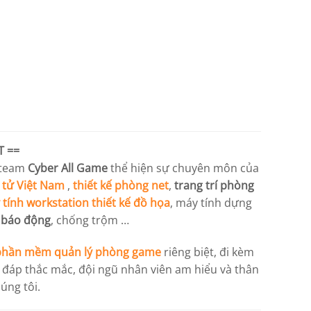
T
==
 team
Cyber All Game
thể hiện sự chuyên môn của
 tử Việt Nam
,
thiết kế phòng net
,
trang trí phòng
tính workstation
thiết kế đồ họa
, máy tính dựng
 báo động
, chống trộm …
phần mềm quản lý phòng game
riêng biệt, đi kèm
i đáp thắc mắc, đội ngũ nhân viên am hiểu và thân
úng tôi.