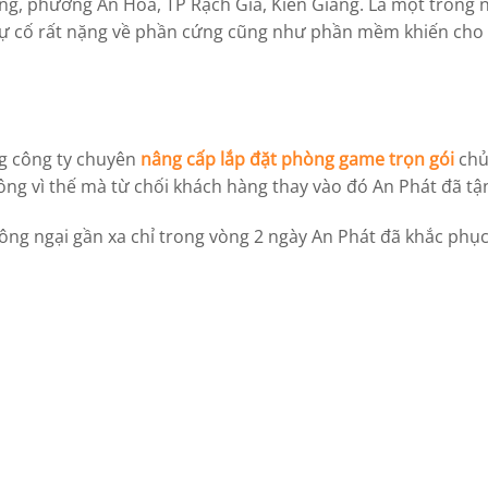
àng, phường An Hoà, TP Rạch Giá, Kiên Giang. Là một trong
 sự cố rất nặng về phần cứng cũng như phần mềm khiến cho
g công ty chuyên
nâng cấp lắp đặt phòng game trọn gói
chủ
ng vì thế mà từ chối khách hàng thay vào đó An Phát đã tậ
hông ngại gần xa chỉ trong vòng 2 ngày An Phát đã khắc phục