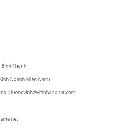
2 Bình Thạnh
( Kinh Doanh Miền Nam)
mail:
luongvinh@vitinhanphat.com
Game net