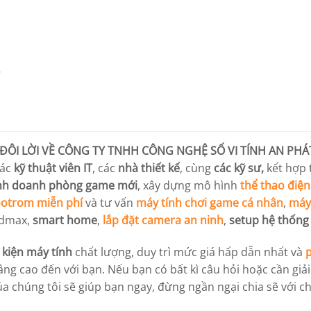
7
ĐÔI LỜI VỀ
CÔNG TY TNHH CÔNG NGHỆ SỐ VI TÍNH AN PHÁ
các
kỹ thuật viên IT
, các
nhà thiết kế
, cùng
các kỹ sư,
kết hợp
inh doanh phòng game mới
, xây dựng mô hình
thể thao điện
otrom miễn phí
và tư vấn
máy tính chơi game cá nhân
,
máy 
3dmax,
smart home
,
lắp đặt camera an ninh
,
setup hệ thống
h kiện máy tính
chất lượng, duy trì mức giá hấp dẫn nhất và
ng cao đến với bạn. Nếu bạn có bất kì câu hỏi hoặc cần giả
ủa chúng tôi sẽ giúp bạn ngay, đừng ngần ngại chia sẽ với ch