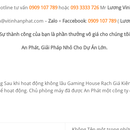
otline tư vấn
0909 107 789
hoặc
093 3333 726
Mr
Lương Vin
h@vitinhanphat.com
–
Zalo
+
Faccebook
:
0909 107 789
(
Lươn
Sự thành công của bạn là phần thưởng vô giá cho chúng tôi
An Phát, Giải Pháp Nhỏ Cho Dự Án Lớn.
ng Sau khi hoạt động không lâu Gaming House Rạch Giá Kiê
 hoạt động. Chủ phòng máy đã được An Phát một công ty 
Không Tên một trong nhữn