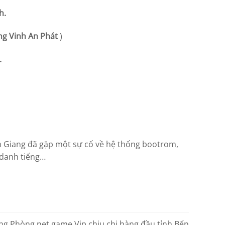
h.
g Vinh An Phát
)
.
n Giang đã gặp một sự cố về hệ thống bootrom,
danh tiếng…
g Phòng net game Vip chịu chi hàng đầu tỉnh Bến